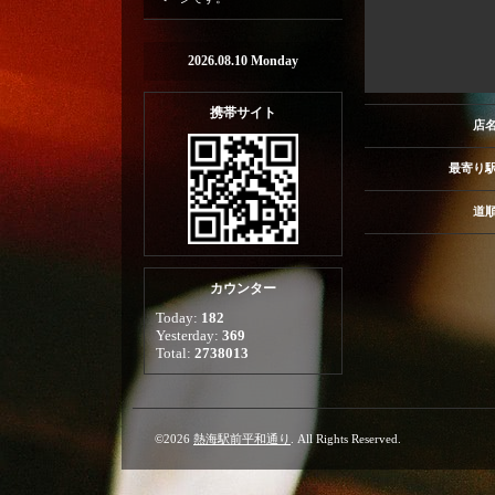
2026.08.10 Monday
携帯サイト
店
最寄り
道
カウンター
Today:
182
Yesterday:
369
Total:
2738013
©2026
熱海駅前平和通り
. All Rights Reserved.