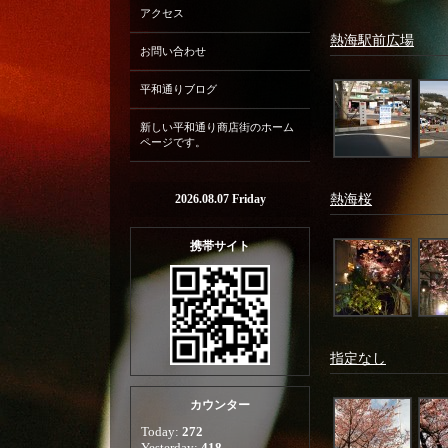
アクセス
熱海駅前広場
お問い合わせ
平和通りブログ
新しい平和通り商店街のホーム
ページです。
2026.08.07 Friday
熱海桜
携帯サイト
指定なし
カウンター
Today:
272
Yesterday:
418