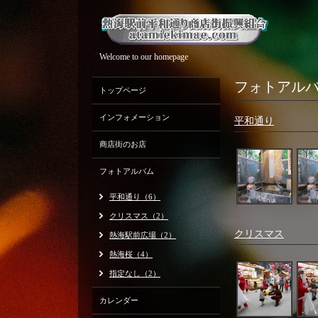
Welcome to our homepage
フォトアル
トップページ
インフォメーション
平和通り
商店街のお店
フォトアルバム
平和通り（6）
クリスマス（2）
クリスマス
熱海駅前広場（2）
熱海桜（4）
指定なし（2）
カレンダー