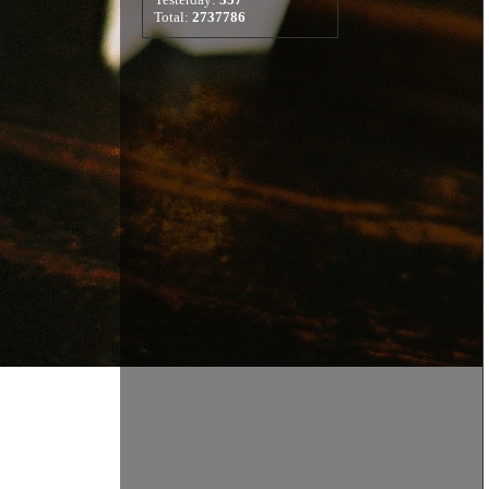
Total:
2737786