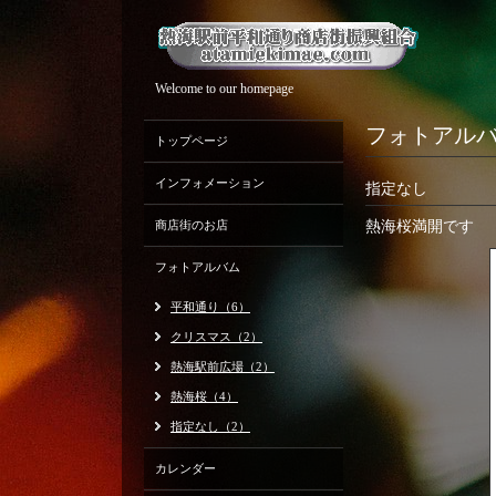
Welcome to our homepage
フォトアル
トップページ
インフォメーション
指定なし
商店街のお店
熱海桜満開です
フォトアルバム
平和通り（6）
クリスマス（2）
熱海駅前広場（2）
熱海桜（4）
指定なし（2）
カレンダー