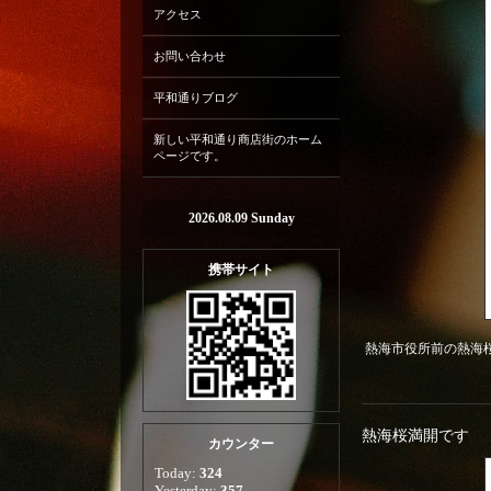
アクセス
お問い合わせ
平和通りブログ
新しい平和通り商店街のホーム
ページです。
2026.08.09 Sunday
携帯サイト
熱海市役所前の熱海
熱海桜満開です
カウンター
Today:
324
Yesterday:
357