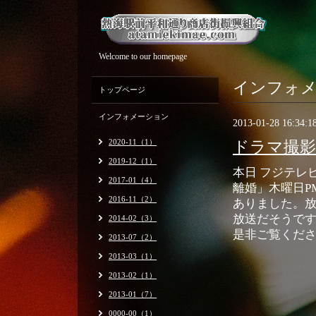
Welcome to our homepage
インフォ
トップページ
インフォメーション
2013-01-28 16:34:1
2020-11（1）
ドラマ撮影
2019-12（1）
本日 フジテレ
2017-01（4）
離婚」木曜日PM
2016-11（2）
ありました。
放送だそうで
2014-02（3）
是非ご覧くだ
2013-07（2）
2013-03（1）
2013-02（1）
2013-01（7）
0000-00（1）