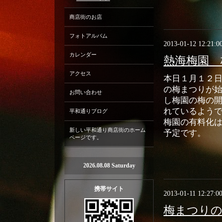
商店街のお店
フォトアルバム
2013-01-12 12:21:0
カレンダー
熱海梅園 
アクセス
本日１月１２
の梅まつりが
お問い合わせ
し梅園の梅の
れているよう
平和通りブログ
梅園の有料化
新しい平和通り商店街のホーム
予定です。
ページです。
2026.08.08 Saturday
携帯サイト
2013-01-11 12:27:0
梅まつり