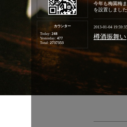
今年も梅園梅
を設置しまし
カウンター
2013-01-04 19:59:3
Today:
248
樽酒振舞い
Yesterday:
477
Total:
2737353