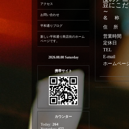
豆にこだ
アクセス
～
お問い合わせ
名 称
平和通りブログ
住 所
営業時間
新しい平和通り商店街のホーム
ページです。
定休日
TEL
E-mail
2026.08.08 Saturday
ホームペー
携帯サイト
カウンター
Today:
264
Yesterday:
477