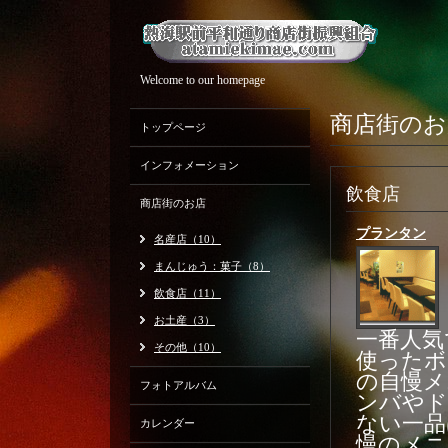
Welcome to our homepage
商店街のお
トップページ
インフォメーション
飲食店
商店街のお店
プランタン
名産店（10）
まんじゅう：菓子（8）
飲食店（11）
お土産（3）
一番人気
その他（10）
使ったボ
の自慢メ
フォトアルバム
ンバやド
ない一品
カレンダー
慢のメニ