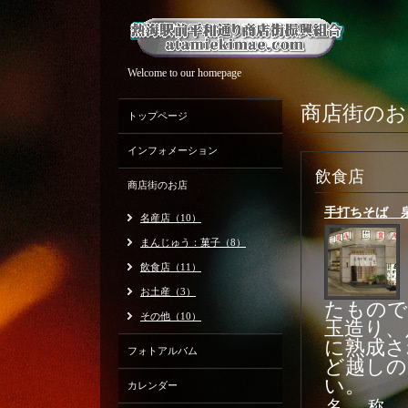
Welcome to our homepage
商店街のお
トップページ
インフォメーション
飲食店
商店街のお店
手打ちそば 
名産店（10）
まんじゅう：菓子（8）
飲食店（11）
お土産（3）
たもので
その他（10）
玉造り、
に熟成さ
フォトアルバム
ど越しの
い。
カレンダー
名 称