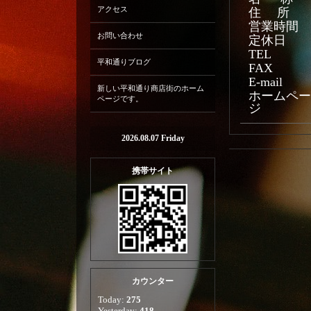
アクセス
住 所
営業時間
お問い合わせ
定休日
TEL
平和通りブログ
FAX
E-mail
新しい平和通り商店街のホーム
ホームペー
ページです。
ジ
2026.08.07 Friday
携帯サイト
カウンター
Today:
275
Yesterday:
418